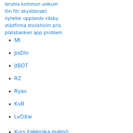
lerums kommun unikum
lön för skyddsvakt
nyheter upplands väsby
städfirma stockholm pris
platsbanken app problem
Ml
psDIo
jtBDT
RZ
Ryav
KxR
LvOXw
Kurs italienska malmö