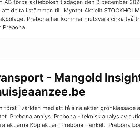
 AB förda aktieboken tisdagen den 8 december 2020,
t att delta i stämman till Myntet Aktiellt STOCKHOL
ikbolaget Prebona har kommer motsvara cirka två tr
r Prebona.
ansport - Mangold Insight
huisjeaanzee.be
 först i världen med att få sina aktier grönklassade 
utet Prebona analys. Prebona - teknisk analys av akt
ara aktierna Köp aktier i Prebona - enkelt Prebona bö