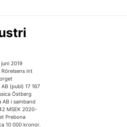
ustri
 juni 2019
 Rörelsens int
orget
 AB (publ) 17 167
ssica Östberg
na AB i samband
6,42 MSEK 2020-
et Prebona
ca 10 000 kronor.