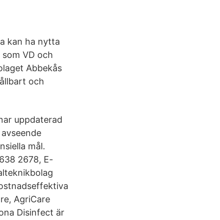
sa kan ha nytta
ar som VD och
bolaget Abbekås
ållbart och
mnar uppdaterad
t avseende
siella mål.
 638 2678, E-
alteknikbolag
kostnadseffektiva
re, AgriCare
ona Disinfect är