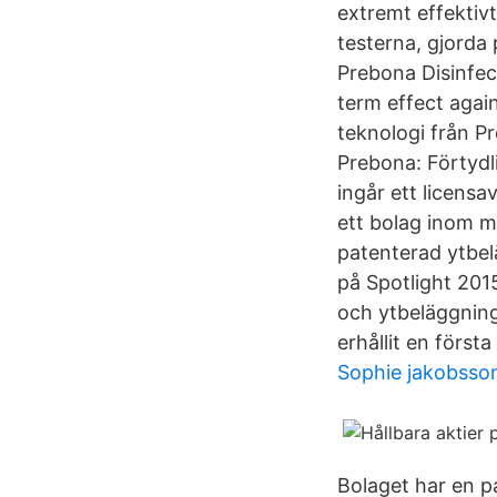
extremt effektiv
testerna, gjorda p
Prebona Disinfec
term effect agai
teknologi från P
Prebona: Förtydl
ingår ett licens
ett bolag inom m
patenterad ytbel
på Spotlight 201
och ytbeläggning
erhållit en första
Sophie jakobsso
Bolaget har en p