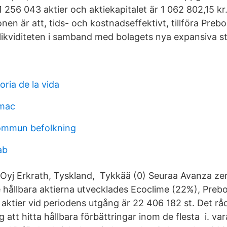
 256 043 aktier och aktiekapitalet är 1 062 802,15 kr.
nen är att, tids- och kostnadseffektivt, tillföra Preb
 likviditeten i samband med bolagets nya expansiva st
oria de la vida
 mac
kommun befolkning
ab
Oyj Erkrath, Tyskland, Tykkää (0) Seuraa Avanza zer
e hållbara aktierna utvecklades Ecoclime (22%), Pre
 aktier vid periodens utgång är 22 406 182 st. Det rå
 att hitta hållbara förbättringar inom de flesta i. var