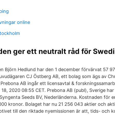
ping
ningar online
stockholm
den ger ett neutralt råd för Swed
n Björn Hedlund har den 1 december förvärvat 57 971
uvudägaren CJ Östberg AB, ett bolag som ägs av Chr
 Prebona AB ingår ett licensavtal & forskningssamar
n 18, 2020 08:55 CET. Prebona AB (publ), Sverige har
 Syngenta Seeds BV, Nederländerna. Kostnaden för e
 000 kronor. Bolaget har nu 21 256 043 aktier och akti
tivet till den riktade nyemissionen är att, tids- och 