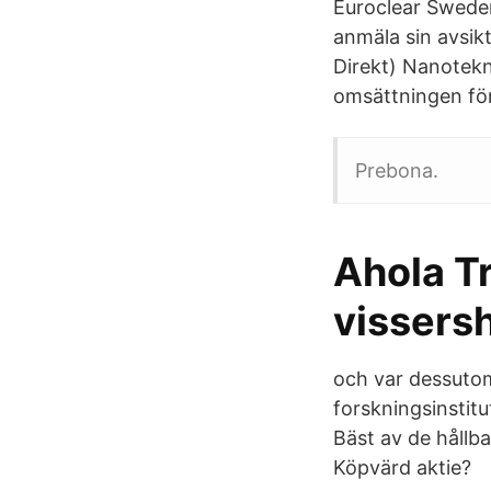
Euroclear Sweden
anmäla sin avsik
Direkt) Nanotekn
omsättningen fö
Prebona.
Ahola Tr
vissers
och var dessutom
forskningsinstit
Bäst av de hållb
Köpvärd aktie?