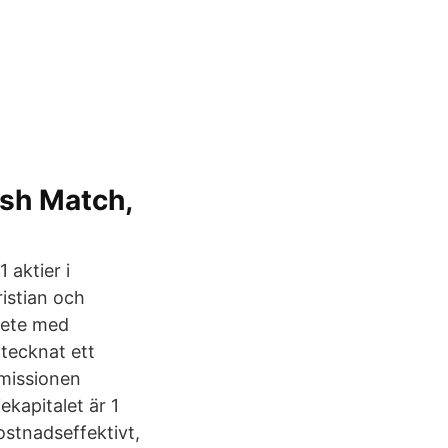
ish Match,
 aktier i
istian och
bete med
 tecknat ett
missionen
ekapitalet är 1
kostnadseffektivt,