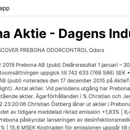
.app
a Aktie - Dagens Ind
DISCOVER PREBONA ODORCONTROL Odors
 2019 Prebona AB (publ) Delårsresultat 1 januari – 30
oomsättningen uppgick till 742 633 (768 586) SEK •
AB (publ) noterades den 17 december 2015 på AktieT
ight). Antal aktier. Vid periodens utgång har Prebona
tående aktier. Ägarförhållanden i % Christian och Je
 23:20:06 Christian Östberg lånar ut aktier i Prebo
et av tidigare meddelad riktad emission +1,83% | 
Prebona påskyndar lanseringen av desinfektionsmedl
1% | 15,6 MSEK Kostnaden för emissionen uppgår till 