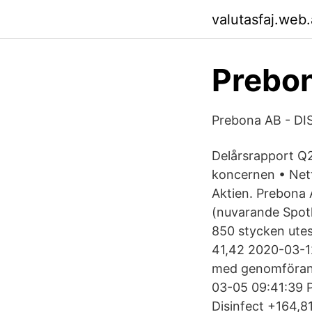
valutasfaj.web
Prebon
Prebona AB - 
Delårsrapport Q2
koncernen • Nett
Aktien. Prebona 
(nuvarande Spotl
850 stycken utes
41,42 2020-03-12
med genomförand
03-05 09:41:39 
Disinfect +164,8