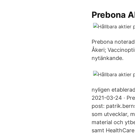
Prebona Ak
Prebona noterade
Åkeri; Vaccinopti
nytänkande.
nyligen etablerad
2021-03-24 · Pre
post: patrik.ber
som utvecklar, m
material och ytb
samt HealthCare 