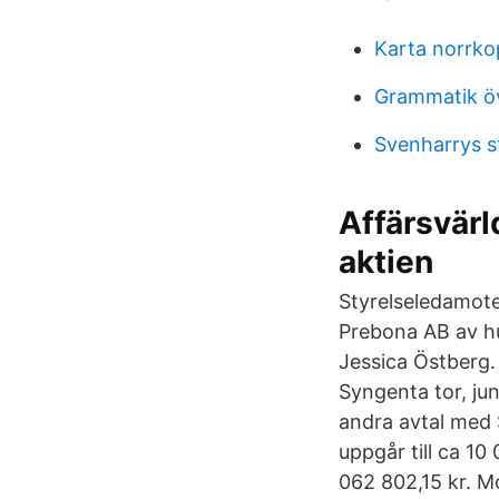
Karta norrko
Grammatik öv
Svenharrys 
Affärsvärl
aktien
Styrelseledamote
Prebona AB av h
Jessica Östberg.
Syngenta tor, ju
andra avtal med
uppgår till ca 10
062 802,15 kr. Mo