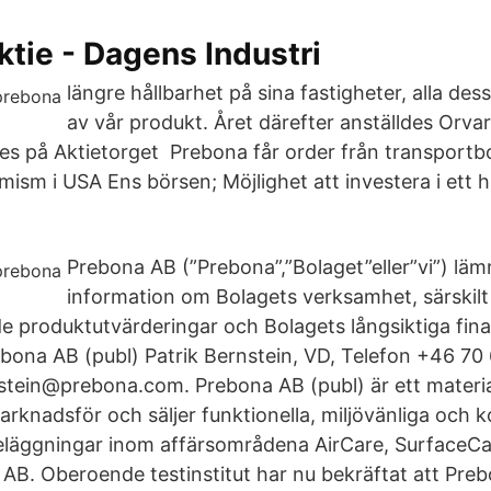
tie - Dagens Industri
längre hållbarhet på sina fastigheter, alla des
av vår produkt. Året därefter anställdes Orv
s på Aktietorget Prebona får order från transport
mism i USA Ens börsen; Möjlighet att investera i ett h
Prebona AB (”Prebona”,”Bolaget”eller”vi”) lä
information om Bolagets verksamhet, särskil
e produktutvärderingar och Bolagets långsiktiga finan
bona AB (publ) Patrik Bernstein, VD, Telefon +46 70
nstein@prebona.com. Prebona AB (publ) är ett materi
arknadsför och säljer funktionella, miljövänliga och 
eläggningar inom affärsområdena AirCare, SurfaceCa
AB. Oberoende testinstitut har nu bekräftat att Preb