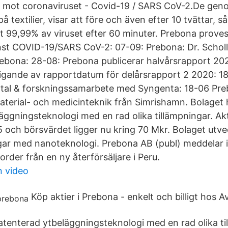
t mot coronaviruset - Covid-19 / SARS CoV-2.De ge
å textilier, visar att före och även efter 10 tvättar, s
t 99,99% av viruset efter 60 minuter. Prebona proves
nst COVID-19/SARS CoV-2: 07-09: Prebona: Dr. Scholl
rebona: 28-08: Prebona publicerar halvårsrapport 20
igande av rapportdatum för delårsrapport 2 2020: 1
avtal & forskningssamarbete med Syngenta: 18-06 Pre
aterial- och medicinteknik från Simrishamn. Bolaget 
äggningsteknologi med en rad olika tillämpningar. Ak
5 och börsvärdet ligger nu kring 70 Mkr. Bolaget utve
ar med nanoteknologi. Prebona AB (publ) meddelar i
 order från en ny återförsäljare i Peru.
n video
Köp aktier i Prebona - enkelt och billigt hos 
atenterad ytbeläggningsteknologi med en rad olika ti