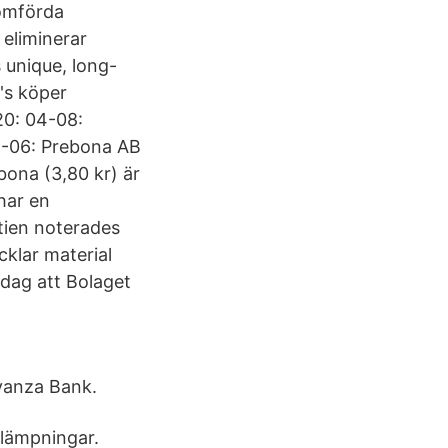
nomförda
å eliminerar
 unique, long-
's köper
20: 04-08:
8-06: Prebona AB
bona (3,80 kr) är
har en
tien noterades
cklar material
dag att Bolaget
Avanza Bank.
llämpningar.