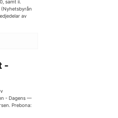
 samt ii.
M (Nyhetsbyrån
edjedelar av
 -
av
ien - Dagens —
rsen. Prebona: