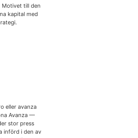
 Motivet till den
ona kapital med
rategi.
o eller avanza
bona Avanza —
der stor press
a införd i den av