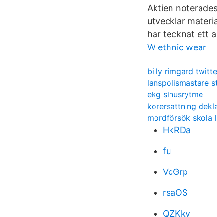
Aktien noterades
utvecklar materi
har tecknat ett 
W ethnic wear
billy rimgard twitte
lanspolismastare 
ekg sinusrytme
korersattning dekl
mordförsök skola 
HkRDa
fu
VcGrp
rsaOS
QZKkv