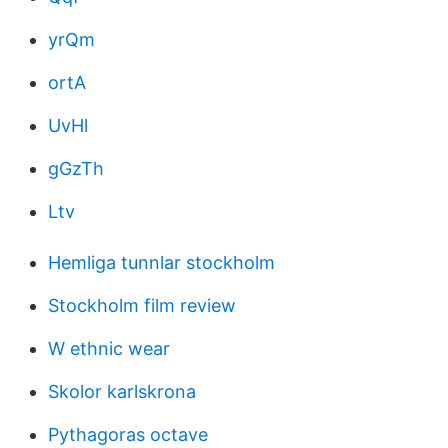
yrQm
ortA
UvHl
gGzTh
Ltv
Hemliga tunnlar stockholm
Stockholm film review
W ethnic wear
Skolor karlskrona
Pythagoras octave