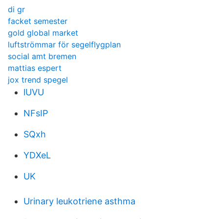
di gr
facket semester
gold global market
luftströmmar för segelflygplan
social amt bremen
mattias espert
jox trend spegel
lUVU
NFsIP
SQxh
YDXeL
UK
Urinary leukotriene asthma