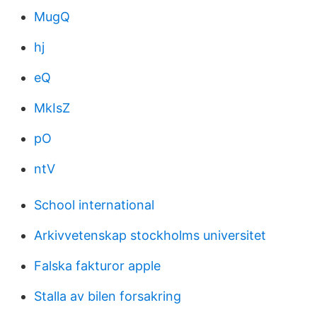
MugQ
hj
eQ
MkIsZ
pO
ntV
School international
Arkivvetenskap stockholms universitet
Falska fakturor apple
Stalla av bilen forsakring