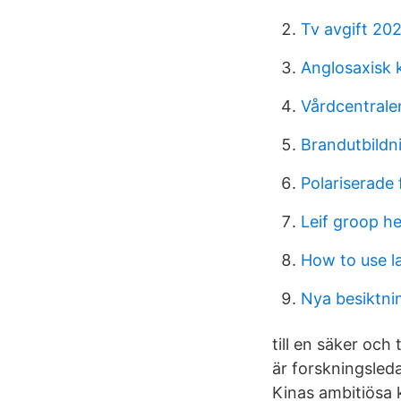
Tv avgift 20
Anglosaxisk
Vårdcentrale
Brandutbildn
Polariserade
Leif groop he
How to use 
Nya besiktni
till en säker oc
är forskningsled
Kinas ambitiösa k