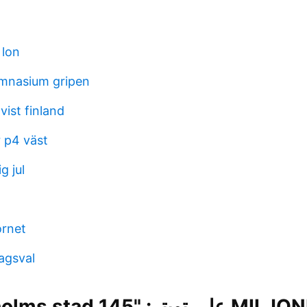
 lon
mnasium gripen
ist finland
 p4 väst
ig jul
ornet
agsval
MP Stockholms stad ر: "145