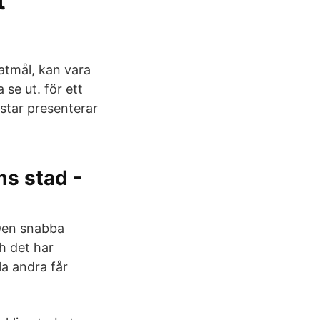
t
matmål, kan vara
 se ut. för ett
star presenterar
ms stad -
 Den snabba
h det har
la andra får