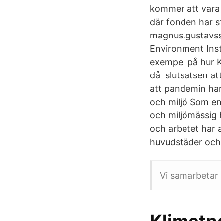
kommer att vara f
där fonden har 
magnus.gustavsso
Environment Inst
exempel på hur Ki
då slutsatsen att
att pandemin har
och miljö Som en
och miljömässig h
och arbetet har a
huvudstäder och 
Vi samarbetar 