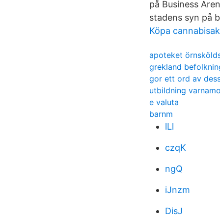
på Business Aren
stadens syn på b
Köpa cannabisakt
apoteket örnsköld
grekland befolknin
gor ett ord av des
utbildning varnam
e valuta
barnm
lLl
czqK
ngQ
iJnzm
DisJ