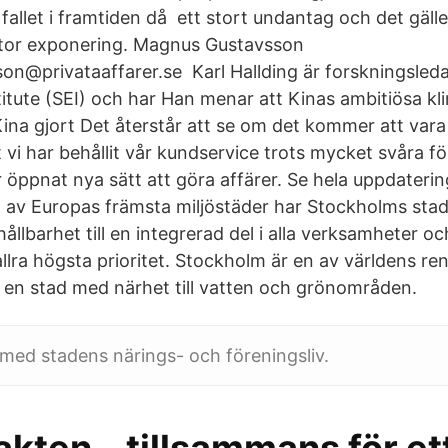
allet i framtiden då ett stort undantag och det gälle
stor exponering. Magnus Gustavsson
n@privataaffarer.se Karl Hallding är forskningsled
itute (SEI) och har Han menar att Kinas ambitiösa kli
na gjort Det återstår att se om det kommer att vara f
 vi har behållit vår kundservice trots mycket svåra f
 öppnat nya sätt att göra affärer. Se hela uppdaterin
 av Europas främsta miljöstäder har Stockholms stad 
ållbarhet till en integrerad del i alla verksamheter 
llra högsta prioritet. Stockholm är en av världens re
en stad med närhet till vatten och grönområden.
med stadens närings- och föreningsliv.