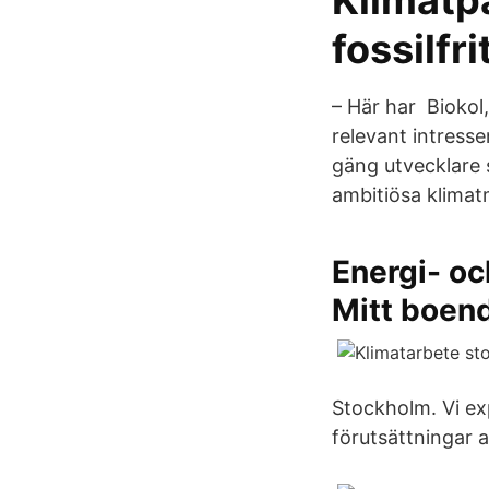
Klimatpa
fossilfr
– Här har Biokol,
relevant intresse
gäng utvecklare 
ambitiösa klimat
Energi- oc
Mitt boen
Stockholm. Vi ex
förutsättningar a