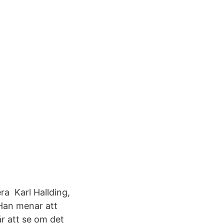
ra Karl Hallding,
 Han menar att
år att se om det