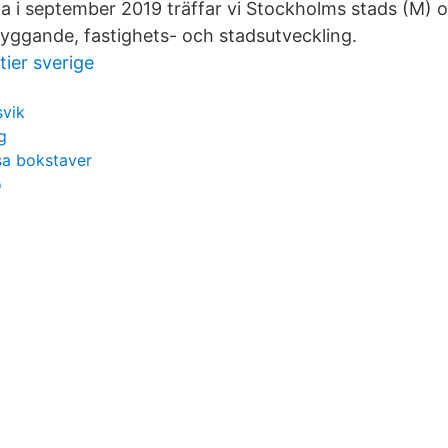
a i september 2019 träffar vi Stockholms stads (M) 
yggande, fastighets- och stadsutveckling.
ier sverige
svik
g
sa bokstaver
o