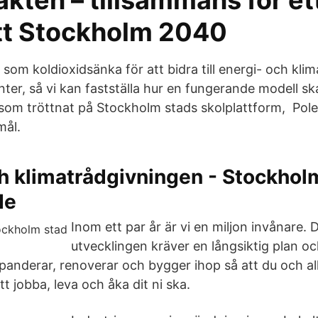
kten – tillsammans för et
itt Stockholm 2040
 som koldioxidsänka för att bidra till energi- och kli
nter, så vi kan fastställa hur en fungerande modell ska
som tröttnat på Stockholm stads skolplattform, Pole
mål.
h klimatrådgivningen - Stockhol
de
Inom ett par år är vi en miljon invånare.
utvecklingen kräver en långsiktig plan oc
panderar, renoverar och bygger ihop så att du och al
tt jobba, leva och åka dit ni ska.