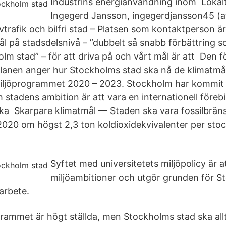
Industrins energianvändning inom Lokalt
Ingegerd Jansson, ingegerdjansson45 (a
tivtrafik och bilfri stad – Platsen som kontaktperson
mål på stadsdelsnivå – ”dubbelt så snabb förbättring
olm stad” – för att driva på och vårt mål är att Den 
lanen anger hur Stockholms stad ska nå de klimatmål
iljöprogrammet 2020 – 2023. Stockholm har kommit l
 stadens ambition är att vara en internationell förebil
ska Skarpare klimatmål — Staden ska vara fossilbräns
2020 om högst 2,3 ton koldioxidekvivalenter per sto
Syftet med universitetets miljöpolicy är a
miljöambitioner och utgör grunden för 
öarbete.
rammet är högt ställda, men Stockholms stad ska allt