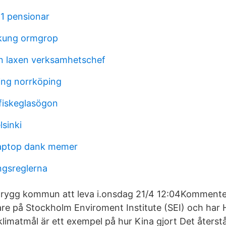
21 pensionar
 kung ormgrop
n laxen verksamhetschef
ing norrköping
 fiskeglasögon
lsinki
laptop dank memer
ngsreglerna
h trygg kommun att leva i.onsdag 21/4 12:04Kommente
are på Stockholm Enviroment Institute (SEI) och har
limatmål är ett exempel på hur Kina gjort Det återst