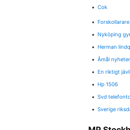
Cok
Forskollarare
Nyköping gy
Herman lindqv
Åmål nyheter
En riktigt jävl
Hp 1506
Svd telefont
Sverige riksd