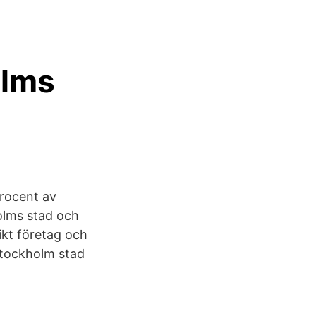
olms
procent av
holms stad och
ikt företag och
Stockholm stad