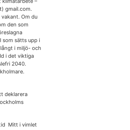
 klimatarbete –
t) gmail.com.
 är vakant. Om du
 som den som
föreslagna
 som sätts upp i
ångt i miljö- och
d i det viktiga
lefri 2040.
ckholmare.
tt deklarera
Stockholms
id Mitt i vimlet