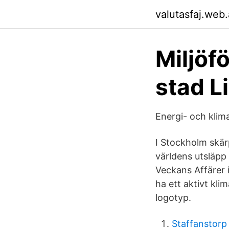
valutasfaj.web
Miljöf
stad L
Energi- och klim
I Stockholm skärp
världens utsläpp 
Veckans Affärer i
ha ett aktivt kl
logotyp.
Staffanstorp