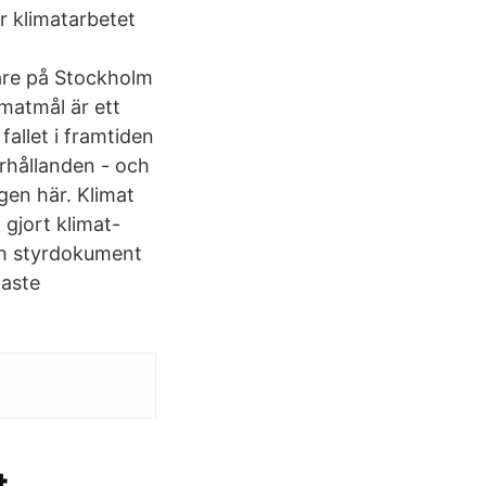
r klimatarbetet
are på Stockholm
matmål är ett
allet i framtiden
örhållanden - och
gen här. Klimat
gjort klimat-
och styrdokument
naste